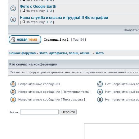
Фото с Google Earth
[
На страницу:
1
,
2
]
Наша служба и опасна и трудна!!!! Фотографии
[
На страницу:
1
,
2
]
Показать 
Страница
2
из
2
[ Тем: 54 ]
Список форумов
»
Фото, артефакты, песни, стихи...
»
Фото
Кто сейчас на конференции
Сейчас этот форум просматривают: нет зарегистрированных пользователей и гости:
Непрочитанные сообщения
Нет непрочитанных с
Непрочитанные сообщения [ Популярная тема ]
Нет непрочитанных со
Непрочитанные сообщения [ Тема закрыта ]
Нет непрочитанных со
Найти: