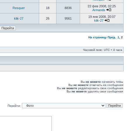
22 фев 2008, 02:25
Resquer
18
8836
Armands
19 янв 2008, 20:07
klik-27
26
9561
klik-27
На страницу
Пред.
1
,
2
Часовой пояс: UTC + 4 часа
Вы
не можете
начинать темы
Вы
не можете
отвечать на сообщения
Вы
не можете
редактировать свои сообщения
Вы
не можете
удалять свои сообщения
Перейти: