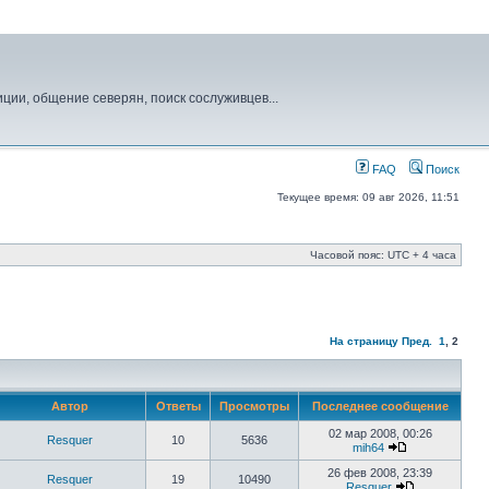
иции, общение северян, поиск сослуживцев...
FAQ
Поиск
Текущее время: 09 авг 2026, 11:51
Часовой пояс: UTC + 4 часа
На страницу
Пред.
1
,
2
Автор
Ответы
Просмотры
Последнее сообщение
02 мар 2008, 00:26
Resquer
10
5636
mih64
26 фев 2008, 23:39
Resquer
19
10490
Resquer