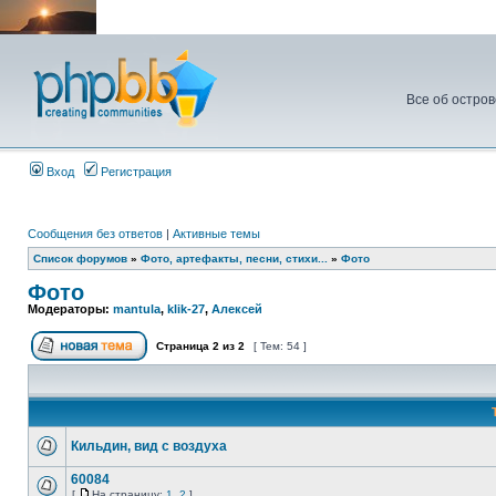
Все об остров
Вход
Регистрация
Сообщения без ответов
|
Активные темы
Список форумов
»
Фото, артефакты, песни, стихи...
»
Фото
Фото
Модераторы:
mantula
,
klik-27
,
Алексей
Страница
2
из
2
[ Тем: 54 ]
Кильдин, вид с воздуха
60084
[
На страницу:
1
,
2
]