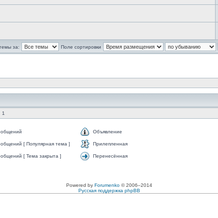
темы за:
Поле сортировки
 1
ообщений
Объявление
общений [ Популярная тема ]
Прилепленная
общений [ Тема закрыта ]
Перенесённая
Powered by
Forumenko
© 2006–2014
Русская поддержка phpBB