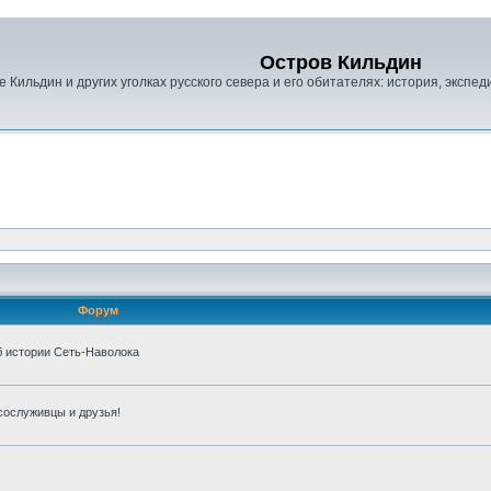
Остров Кильдин
е Кильдин и других уголках русского севера и его обитателях: история, экспед
Форум
б истории Сеть-Наволока
сослуживцы и друзья!