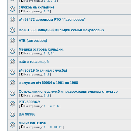
[
На страницу:
1
,
2
,
3
,
4
]
служба на кильдине
[
На страницу:
1
,
2
]
в/ч 93472 аэродром РТО "Газопровод"
В/Ч 81389 Западный Кильдин семья Некрасовых
АТВ (автовзвод)
Медики острова Кильдин.
[
На страницу:
1
,
2
,
3
]
найти товарищей
в/ч 90719 (маячная служба)
[
На страницу:
1
,
2
]
я служил в/ч 60084 с 1961 по 1968
Сотрудники спецслужб и правоохранительных структур
[
На страницу:
1
,
2
]
РТБ 60084-У
[
На страницу:
1
...
4
,
5
,
6
]
В/ч 98986
Мы из в/ч 31056
[
На страницу:
1
...
9
,
10
,
11
]