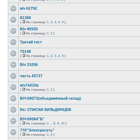
в/ч 62792
81389
[
На страницу:
1
,
2
,
3
,
4
,
5
]
В/ч 90555
[
На страницу:
1
,
2
]
Третий тост
70148
[
На страницу:
1
,
2
,
3
,
4
,
5
]
В/ч 31056
часть 45737
в/ч74410в
[
На страницу:
1
,
2
]
В/Ч 69073(объединённый склад)
Re: СПИСКИ КИЛЬДИНЦЕВ
В/Ч 60084"Б"
[
На страницу:
1
...
8
,
9
,
10
]
770"Электросеть"
[
На страницу:
1
,
2
]