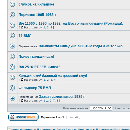
служба на Кильдине
Перископ 1965-1968гг
В/ч 11660 с 1990 по 1992 год,Восточный Кильдин (Ромашка).
[
На страницу:
1
,
2
,
3
]
75 ВМЛ
Замполиты Кильдина в 60-тые годы и не только.
Перемещена:
Привет кильдинцам!
В/ч 25161"Б" "Вымпел"
Кильдинский базовый матросский клуб
[
На страницу:
1
,
2
,
3
,
4
]
Фельдшер 75 ВМЛ
Захват заложников, 1989 г.
Перемещена:
[
На страницу:
1
...
6
,
7
,
8
]
Показать темы за:
Поле сорти
Страница
1
из
1
[ Тем: 49 ]
Список форумов
»
Я служил / работал / жил на Кильдине
»
Я служил/работал/жил 