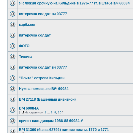
Я служил срочную на Кильдине в 1976-77 гг. в штабе в/ч 60084
пятерочка солдат вч 03777
карбазол
пятерочка солдат
ФОТО
Тишина
пятерочка солдат вч 03777
"Почта" острова Кильдин.
Нужна помощь по В/Ч 60084
В/Ч 27118 (Башенный дивизион)
В/Ч 60084А
[
На страницу:
1
...
8
,
9
,
10
]
привет кильдинцам 1986-88 60084-У
В/Ч 31360 (бывш.62792) нижние посты. 1770 и 1771