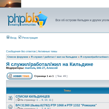
Все об острове Кильдин и других угол
Вход
Регистрация
Сообщения без ответов
|
Активные темы
Список форумов
»
Я служил / работал / жил на Кильдине
»
Я служил/работал/жил 
Я служил/работал/жил на Кильдине
Модераторы:
mantula
,
klik-27
,
Алексей
Страница
1
из
1
[ Тем: 49 ]
Темы
СПИСКИ КИЛЬДИНЦЕВ
[
На страницу:
1
...
9
,
10
,
11
]
В/Ч 31360 (бывш.62792) РТР 1068 и РТР 1332 "Ромашка"
[
На страницу:
1
...
7
,
8
,
9
]